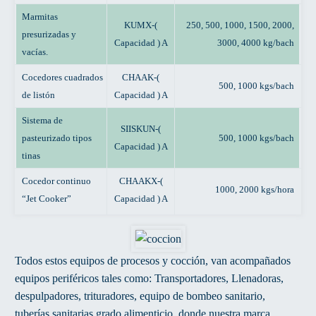
Marmitas
KUMX-(
250, 500, 1000, 1500, 2000,
presurizadas y
Capacidad ) A
3000, 4000 kg/bach
vacías.
Cocedores cuadrados
CHAAK-(
500, 1000 kgs/bach
de listón
Capacidad ) A
Sistema de
SIISKUN-(
pasteurizado tipos
500, 1000 kgs/bach
Capacidad ) A
tinas
Cocedor continuo
CHAAKX-(
1000, 2000 kgs/hora
“Jet Cooker”
Capacidad ) A
Todos estos equipos de procesos y cocción, van acompañados
equipos periféricos tales como: Transportadores, Llenadoras,
despulpadores, trituradores, equipo de bombeo sanitario,
tuberías sanitarias grado alimenticio, donde nuestra marca