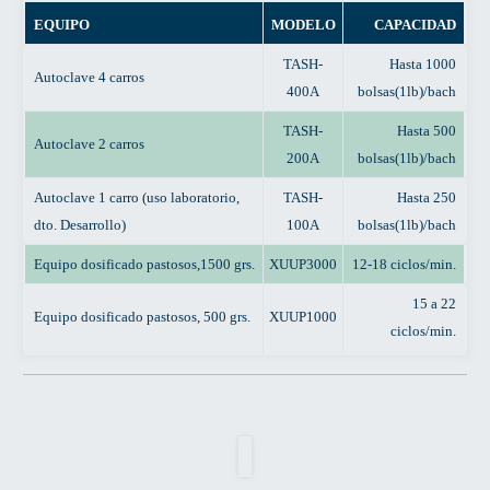
EQUIPO
MODELO
CAPACIDAD
TASH-
Hasta 1000
Autoclave 4 carros
400A
bolsas(1lb)/bach
TASH-
Hasta 500
Autoclave 2 carros
200A
bolsas(1lb)/bach
Autoclave 1 carro (uso laboratorio,
TASH-
Hasta 250
dto. Desarrollo)
100A
bolsas(1lb)/bach
Equipo dosificado pastosos,1500 grs.
XUUP3000
12-18 ciclos/min.
15 a 22
Equipo dosificado pastosos, 500 grs.
XUUP1000
ciclos/min.